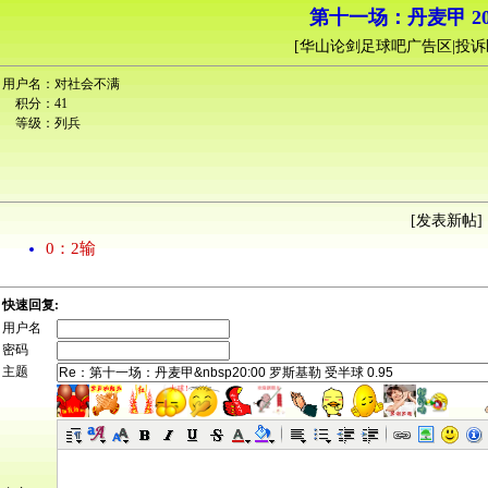
第十一场：丹麦甲 20:
[
华山论剑足球吧广告区|投诉
用户名：
对社会不满
积分：
41
等级：
列兵
[
发表新帖
] 
0：2输
快速回复:
用户名
密码
主题