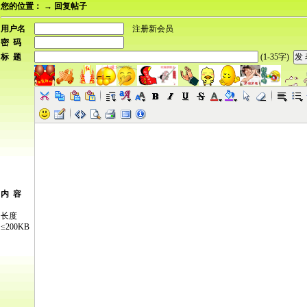
您的位置：
→ 回复帖子
用户名
注册新会员
密 码
标 题
(1-35字)
内 容
长度
≤200KB