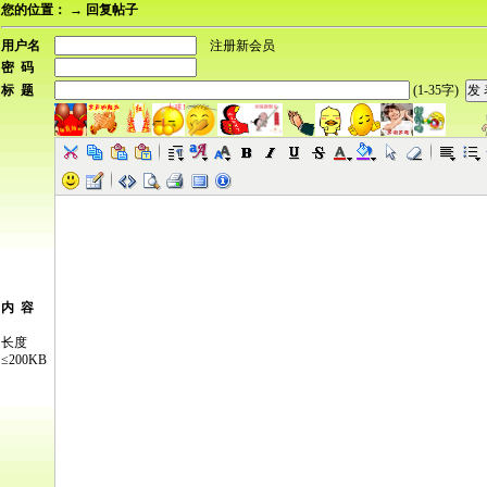
您的位置：
→ 回复帖子
用户名
注册新会员
密 码
标 题
(1-35字)
内 容
长度
≤200KB