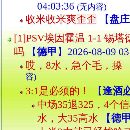
04:03:36
(无内容)
收米收米爽歪歪
【
盘庄
[1]PSV埃因霍温 1-1 
吗
【
德甲
】2026-08-09 03
哎，8水，急个毛，操
容)
3:1是必须的！
【
逢酒
中场35退325，4
水，大35高水
【
德