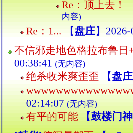
Re：顶上去！
内容)
Re：1...
【
盘庄
】2026-0
不信邪走地色格拉布鲁日+0
00:38:41
(无内容)
绝杀收米爽歪歪
【
盘庄
wwwwwwwwwwwwww
02:14:07
(无内容)
有平的可能
【
鼓楼门神