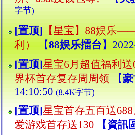
字节)
[置顶]
【星宝】88娱乐——
利）
【
88娱乐擂台
】2022-
[置顶]
星宝6月超值福利送
界杯首存复存周周领
【
豪
14:10:50
(8.4K字节)
[置顶]
星宝首存五百送68
爱游戏首存送130
【
資訊