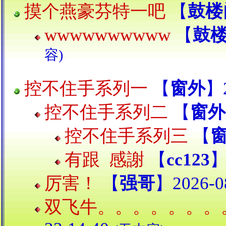
摸个燕豪芬特一吧
【
鼓楼
wwwwwwwwww
【
鼓
容)
控不住手系列一
【
窗外
】2
控不住手系列二
【
窗外
控不住手系列三
【
有跟 感謝
【
cc123
】
厉害！
【
强哥
】2026-08
双飞牛。。。。。。。