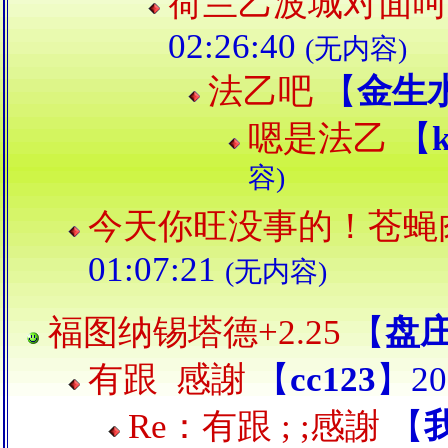
荷兰乙波城对面呵
02:26:40
(无内容)
法乙吧
【
金生
嗯是法乙
【
容)
今天你旺没事的！苍蝇
01:07:21
(无内容)
福图纳锡塔德+2.25
【
盘
有跟 感謝
【
cc123
】202
Re：有跟 ; ;感謝
【