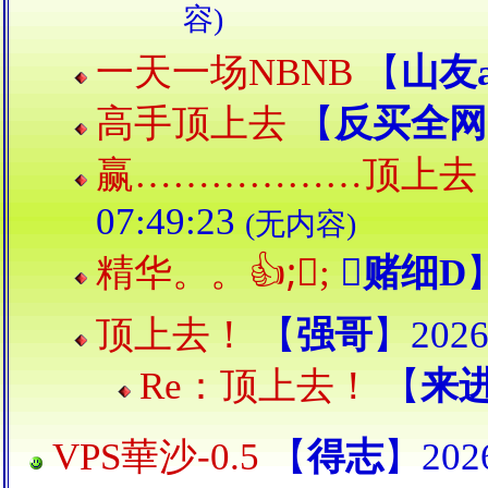
容)
一天一场NBNB
【
山友a
高手顶上去
【
反买全网
赢………………顶上去
07:49:23
(无内容)
精华。。👍;🏻;
【
赌细D
】
顶上去！
【
强哥
】2026-
Re：顶上去！
【
来
VPS華沙-0.5
【
得志
】2026