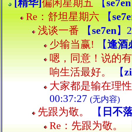
[精华]
偏闲星期五
【
se7en
Re：舒坦星期六
【
se7e
浅谈一番
【
se7en
】20
少输当赢!
【
逢酒
嗯，同意！说的有
响生活最好。
【
z
大家都是输在理性
00:37:27
(无内容)
先跟为敬。
【
日不
Re：先跟为敬。