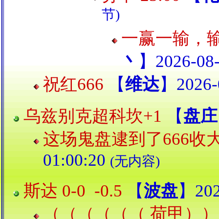
节)
一赢一输，
丶
】2026-08-
祝红666
【
维达
】2026-
乌兹别克超科坎+1
【
盘庄
这场鬼盘逮到了666收
01:00:20
(无内容)
斯达 0-0 -0.5
【
波盘
】202
（（（（（（ 荷甲）