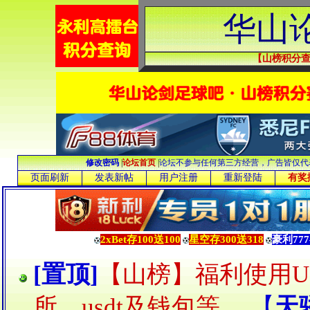
华山
【山榜积分
修改密码
|
论坛首页
|
论坛不参与任何第三方经营，广告皆仅代
页面刷新
发表新帖
用户注册
重新登陆
有奖
2xBet存100送100
星空存300送318
豪利777
[置顶]
【山榜】福利使用U
所、usdt及钱包等。
【
天