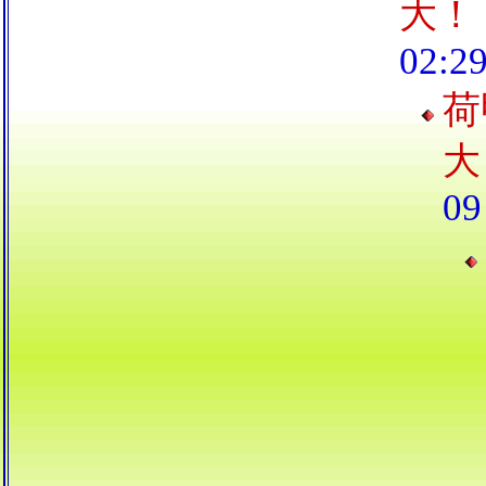
大！
02:2
荷
大
09