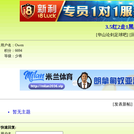
3.5红2走1黑
[
华山论剑足球吧
] [
用户名：
Owen
积分：
6694
等级：
少将
[
发表新帖
] 
暂无主题
快速回复:
用户名